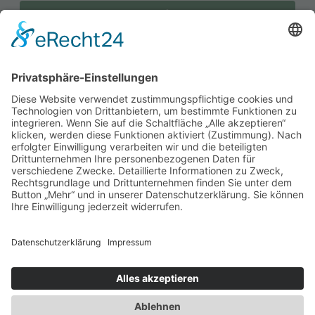
Send
Telefon: 0173 - 71 66 827
E-Mail:info@teservice.de
Adresse: 38126 Braunschweig, Zum
Heseberg 16